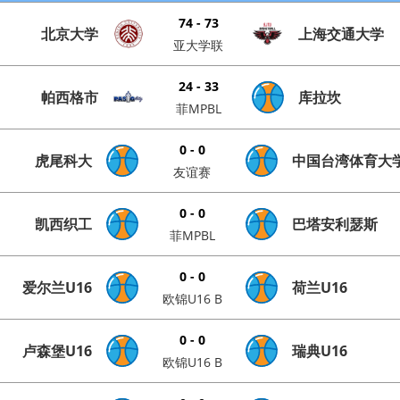
74 - 73
北京大学
上海交通大学
亚大学联
24 - 33
帕西格市
库拉坎
菲MPBL
0 - 0
虎尾科大
中国台湾体育大
友谊赛
0 - 0
凯西织工
巴塔安利瑟斯
菲MPBL
0 - 0
爱尔兰U16
荷兰U16
欧锦U16 B
0 - 0
卢森堡U16
瑞典U16
欧锦U16 B