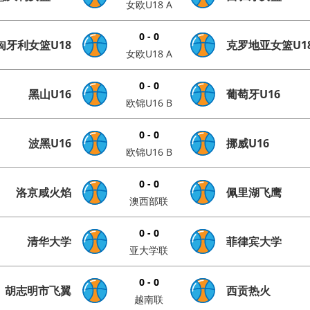
女欧U18 A
0 - 0
匈牙利女篮U18
克罗地亚女篮U1
女欧U18 A
0 - 0
黑山U16
葡萄牙U16
欧锦U16 B
0 - 0
波黑U16
挪威U16
欧锦U16 B
0 - 0
洛京咸火焰
佩里湖飞鹰
澳西部联
0 - 0
清华大学
菲律宾大学
亚大学联
0 - 0
胡志明市飞翼
西贡热火
越南联