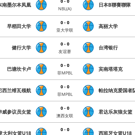
0 - 0
东南墨尔本凤凰
日本B聯賽聯隊
NBL(A)
0 - 0
早稻田大学
高丽大学
亚大学联
0 - 0
健行大学
台湾银行
友谊赛
0 - 0
巴塘坎卡卢
宾南塔塔克
菲MPBL
0 - 0
巴西兰维瓦领航
帕拉纳克爱国者
菲MPBL
0 - 0
华威参议员女篮
君达乐灰狼女篮
澳西女联
0 - 0
意大利女篮U18
西班牙女篮U18