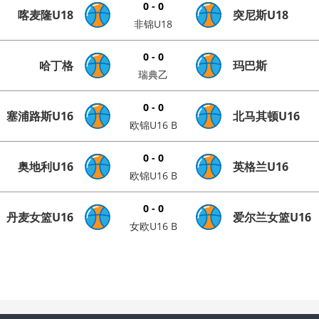
0 - 0
喀麦隆U18
突尼斯U18
非锦U18
0 - 0
哈丁格
玛巴斯
瑞典乙
0 - 0
塞浦路斯U16
北马其顿U16
欧锦U16 B
0 - 0
奥地利U16
英格兰U16
欧锦U16 B
0 - 0
丹麦女篮U16
爱尔兰女篮U16
女欧U16 B