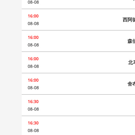
08-08
16:00
西阿
08-08
16:00
森
08-08
16:00
北
08-08
16:00
舍
08-08
16:30
08-08
16:30
08-08