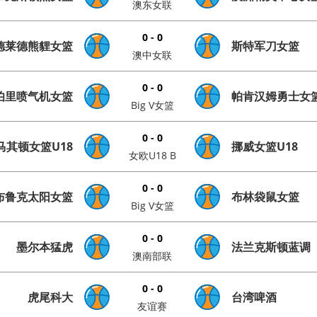
澳东女联
0 - 0
德莱德熊貍女篮
斯特军刀女篮
澳中女联
0 - 0
伯里喷气机女篮
帕肯汉姆勇士女
Big V女篮
0 - 0
马其顿女篮U18
挪威女篮U18
女欧U18 B
0 - 0
布鲁克太阳女篮
布林袋鼠女篮
Big V女篮
0 - 0
墨尔本猛虎
法兰克斯顿蓝调
澳南部联
0 - 0
虎尾科大
台湾啤酒
友谊赛