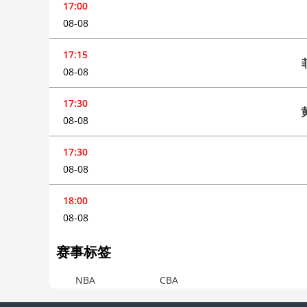
17:00
08-08
17:15
08-08
17:30
08-08
17:30
08-08
18:00
08-08
赛事标签
NBA
CBA