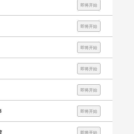
即将开始
即将开始
即将开始
即将开始
即将开始
8
即将开始
篮
即将开始