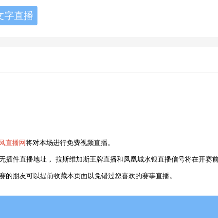
文字直播
凤直播网
将对本场进行免费视频直播。
无插件直播地址， 拉斯维加斯王牌直播和凤凰城水银直播信号将在开赛前
银比赛的朋友可以提前收藏本页面以免错过您喜欢的赛事直播。