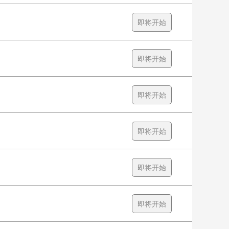
即将开始
即将开始
即将开始
即将开始
即将开始
即将开始