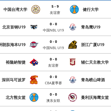
5 - 9
中国台湾大学
健行大学
友谊赛
0 - 0
北京首钢U19
青岛鹰U19
中国NBL U19
0 - 0
州朗肽海本U19
浙江广厦U19
中国NBL U19
0 - 0
裕隆納智捷
辅仁天主教大学
友谊赛
0 - 0
深圳马可波罗
青岛崂山啤酒
CBA夏季赛
0 - 0
北方熊女篮
曼利沃海鹰女篮
澳东女联