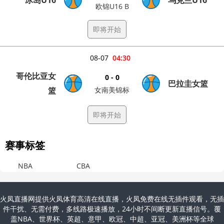
欧锦U16 B
即将开始
08-07
04:30
哥伦比亚女
0 - 0
巴拉圭女篮
篮
女南美锦标
即将开始
赛事标签
NBA
CBA
火凤直播网提供火凤体育高清在线直播，火凤免费在线无插件观看，无插
件干扰、无需付费，多线路极速播放，24小时不间断更新直播信号。覆
盖NBA、世界杯、英超、意甲、欧冠、中超、亚冠、美洲杯等全球