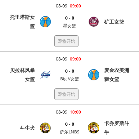
08-09
09:00
托里塔斯女
0 - 0
矿工女篮
篮
墨女篮
即将开始
08-09
09:00
贝拉林风暴
麦金农美洲
0 - 0
女篮
Big V女篮
狮女篮
即将开始
08-09
10:00
卡乔罗斯斗
0 - 0
斗牛犬
萨尔LNBS
牛