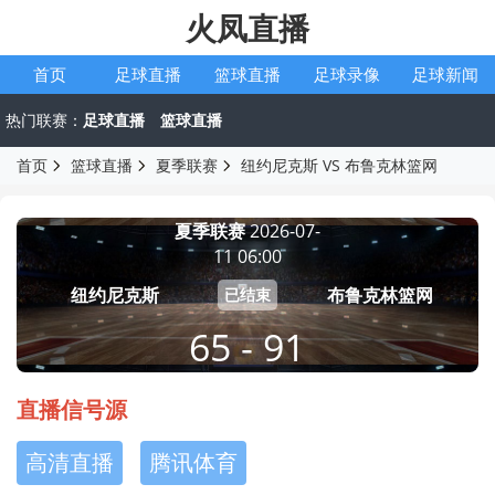
火凤直播
首页
足球直播
篮球直播
足球录像
足球新闻
热门联赛：
足球直播
篮球直播
首页
篮球直播
夏季联赛
纽约尼克斯 VS 布鲁克林篮网
夏季联赛
2026-07-
11 06:00
纽约尼克斯
布鲁克林篮网
已结束
65 - 91
直播信号源
高清直播
腾讯体育