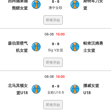
西阿德莱德
斯特军刀女
0 - 0
熊貍女篮
澳中女联
篮
即将开始
08-08
16:00
森伯里喷气
帕肯汉姆勇
0 - 0
机女篮
Big V女篮
士女篮
即将开始
08-08
16:00
北马其顿女
挪威女篮
0 - 0
篮U18
女欧U18 B
U18
即将开始