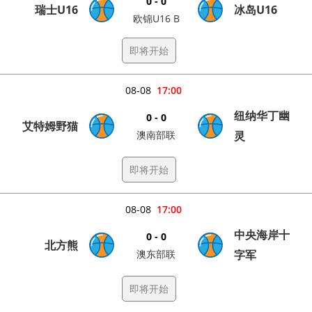
0 - 0
瑞士U16
冰岛U16
欧锦U16 B
即将开始
08-08
17:00
纽纳华丁幽
0 - 0
艾特姆野猫
澳南部联
灵
即将开始
08-08
17:00
中央海岸十
0 - 0
北方熊
澳东部联
字军
即将开始