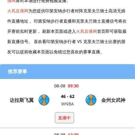
播网
将对本场进行免费视频直播。
火凤直播网
为您提供印第安纳步行者对阵克里夫兰骑士高清无插
件直播地址， 印第安纳步行者直播和克里夫兰骑士直播信号将在
开赛前实时更新， 刷新本页面或进入
火凤直播网
首页即可获取最
新直播信号。 喜欢看印第安纳步行者 VS 克里夫兰骑士比赛的朋
友可以提前收藏本页面以免错过您喜欢的赛事直播。
推荐赛事
08-08
09:30
46 - 62
达拉斯飞翼
金州女武神
WNBA
直播中
08-08
12:30