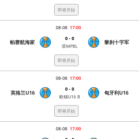
即将开始
08-08
17:00
0 - 0
帕赛航海家
黎刹十字军
菲MPBL
即将开始
08-08
17:00
0 - 0
英格兰U16
匈牙利U16
欧锦U16 B
即将开始
08-08
17:00