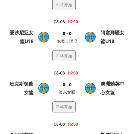
即将开始
08-08
16:00
爱沙尼亚女
阿塞拜疆女
0 - 0
篮U18
女欧U18 B
篮U18
即将开始
08-08
16:00
班克斯顿熊
澳洲精英中
0 - 0
女篮
澳东女联
心女篮
即将开始
08-08
16:00