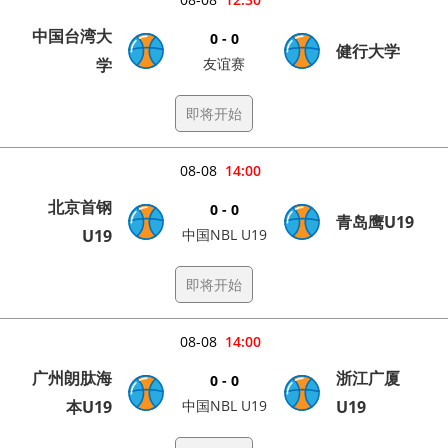
中国台湾大
0 - 0
健行大学
学
友谊赛
即将开始
08-08
14:00
北京首钢
0 - 0
青岛鹰U19
U19
中国NBL U19
即将开始
08-08
14:00
广州朗肽海
浙江广厦
0 - 0
本U19
中国NBL U19
U19