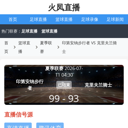
火凤直播
首页
足球直播
篮球直播
足球录像
足球新闻
热门联赛：
足球直播
篮球直播
首
篮球直
夏季联
印第安纳步行者 VS 克里夫兰骑
页
播
赛
士
夏季联赛
2026-07-
11 04:30
印第安纳步行
克里夫兰骑士
已结束
者
99 - 93
直播信号源