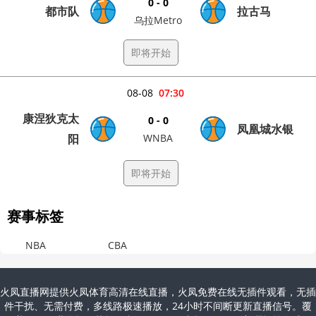
0 - 0
都市队
拉古马
乌拉Metro
即将开始
08-08
07:30
康涅狄克太
0 - 0
凤凰城水银
阳
WNBA
即将开始
赛事标签
NBA
CBA
火凤直播网提供火凤体育高清在线直播，火凤免费在线无插件观看，无插
件干扰、无需付费，多线路极速播放，24小时不间断更新直播信号。覆