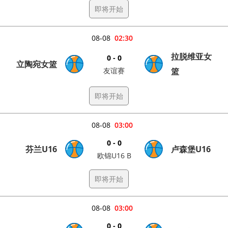
即将开始
08-08
02:30
拉脱维亚女
0 - 0
立陶宛女篮
友谊赛
篮
即将开始
08-08
03:00
0 - 0
芬兰U16
卢森堡U16
欧锦U16 B
即将开始
08-08
03:00
0 - 0