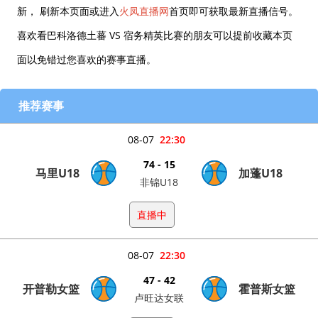
新， 刷新本页面或进入
火凤直播网
首页即可获取最新直播信号。
喜欢看巴科洛德土蕃 VS 宿务精英比赛的朋友可以提前收藏本页
面以免错过您喜欢的赛事直播。
推荐赛事
08-07
22:30
74 - 15
马里U18
加蓬U18
非锦U18
直播中
08-07
22:30
47 - 42
开普勒女篮
霍普斯女篮
卢旺达女联