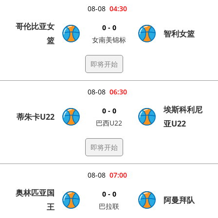
08-08
04:30
哥伦比亚女
0 - 0
智利女篮
篮
女南美锦标
即将开始
08-08
06:30
埃斯科利尼
0 - 0
蒂朱卡U22
巴西U22
亚U22
即将开始
08-08
07:00
奥林匹亚国
0 - 0
阿曼拜队
王
巴拉联