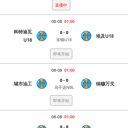
直播中
08-08
01:00
科特迪瓦
0 - 0
埃及U18
U18
非锦U18
即将开始
08-08
01:00
0 - 0
城市油工
纳穆万戈
乌干达NBL
即将开始
08-08
01:00
0 - 0