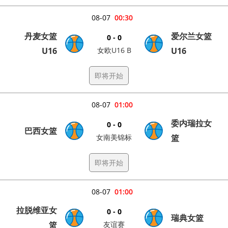
08-07
00:30
丹麦女篮
爱尔兰女篮
0 - 0
U16
女欧U16 B
U16
即将开始
08-07
01:00
委内瑞拉女
0 - 0
巴西女篮
女南美锦标
篮
即将开始
08-07
01:00
拉脱维亚女
0 - 0
瑞典女篮
篮
友谊赛