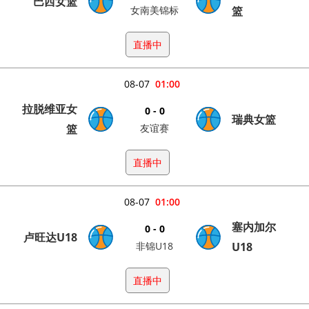
巴西女篮
女南美锦标
篮
直播中
08-07
01:00
拉脱维亚女
0 - 0
瑞典女篮
篮
友谊赛
直播中
08-07
01:00
塞内加尔
0 - 0
卢旺达U18
非锦U18
U18
直播中