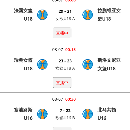
法国女篮
拉脱维亚女
29 - 31
U18
女欧U18 A
篮U18
直播中
08-07
00:15
瑞典女篮
斯洛文尼亚
23 - 23
U18
女欧U18 A
女篮U18
直播中
08-07
00:30
塞浦路斯
北马其顿
7 - 22
U16
欧锦U16 B
U16