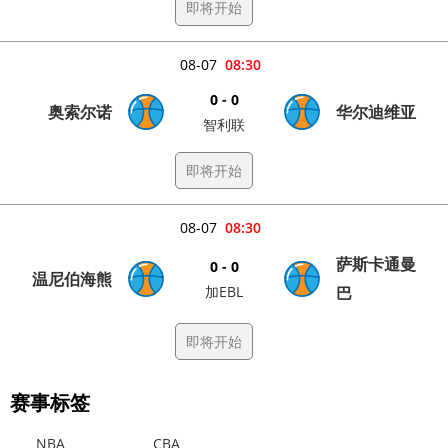
即将开始
08-07
08:30
0 - 0
奥索尔诺
华尔迪维亚
智利联
即将开始
08-07
08:30
萨斯卡通曼
0 - 0
温尼伯海熊
加EBL
巴
即将开始
赛事标签
NBA
CBA