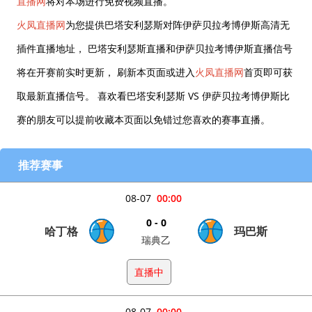
直播网
将对本场进行免费视频直播。
火凤直播网
为您提供巴塔安利瑟斯对阵伊萨贝拉考博伊斯高清无
插件直播地址， 巴塔安利瑟斯直播和伊萨贝拉考博伊斯直播信号
将在开赛前实时更新， 刷新本页面或进入
火凤直播网
首页即可获
取最新直播信号。 喜欢看巴塔安利瑟斯 VS 伊萨贝拉考博伊斯比
赛的朋友可以提前收藏本页面以免错过您喜欢的赛事直播。
推荐赛事
08-07
00:00
0 - 0
哈丁格
玛巴斯
瑞典乙
直播中
08-07
00:00