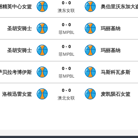
0 - 0
洲精英中心女篮
奥伯里沃东加大
澳东女联
0 - 0
圣胡安骑士
玛丽基纳
菲MPBL
0 - 0
圣胡安骑士
玛丽基纳
菲MPBL
0 - 0
萨贝拉考博伊斯
马斯科瓦多斯
菲MPBL
0 - 0
洛根迅雷女篮
麦凯陨石女篮
澳北女联