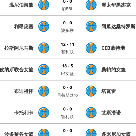
0 - 0
温尼伯海熊
渥太华黑杰克
加EBL
0 - 0
利昂庞塞
阿瓜达桑特罗斯
波多联
12 - 11
拉斯阿尼马斯
CEB蒙特港
智利联
18 - 5
皮纳斯联合女篮
桑帕约女篮
巴女篮
0 - 0
布迪祖怀
塔瓦雷
乌拉Metro
0 - 0
卡托利卡
艾斯潘诺
智利联
0 - 0
波多黎各女篮
多米尼加女篮