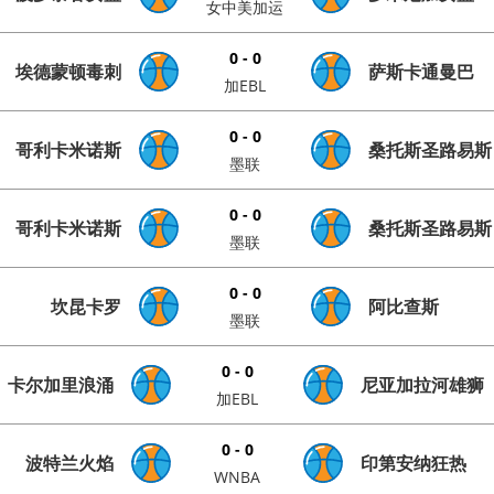
女中美加运
0 - 0
埃德蒙顿毒刺
萨斯卡通曼巴
加EBL
0 - 0
哥利卡米诺斯
桑托斯圣路易斯
墨联
0 - 0
哥利卡米诺斯
桑托斯圣路易斯
墨联
0 - 0
坎昆卡罗
阿比查斯
墨联
0 - 0
卡尔加里浪涌
尼亚加拉河雄狮
加EBL
0 - 0
波特兰火焰
印第安纳狂热
WNBA