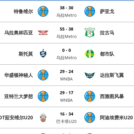
38 - 30
特鲁维尔
萨亚戈
乌拉Metro
55 - 38
乌拉奥林匹亚
拉古马
乌拉Metro
0 - 0
斯托莫
都市队
乌拉Metro
29 - 24
华盛顿神秘人
达拉斯飞翼
WNBA
29 - 17
亚特兰大梦想
西雅图风暴
WNBA
16 - 34
OT茹安维尔U20
阿迪埃费米U20
巴卡塔U20