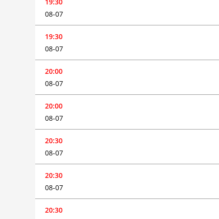
19:30
08-07
19:30
08-07
20:00
08-07
20:00
08-07
20:30
08-07
20:30
08-07
20:30