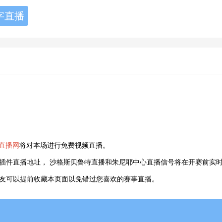
字直播
直播网
将对本场进行免费视频直播。
插件直播地址， 沙格斯贝鲁特直播和朱尼耶中心直播信号将在开赛前实时
的朋友可以提前收藏本页面以免错过您喜欢的赛事直播。