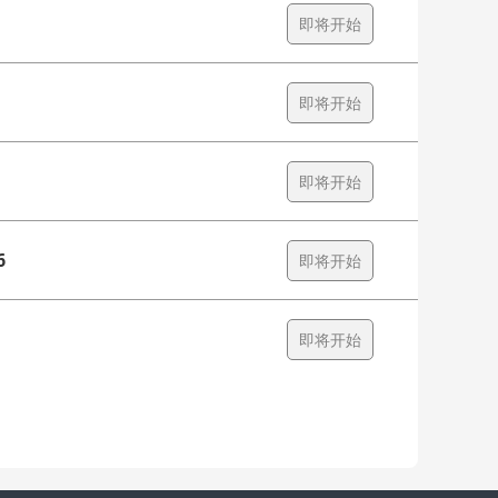
即将开始
即将开始
即将开始
6
即将开始
即将开始