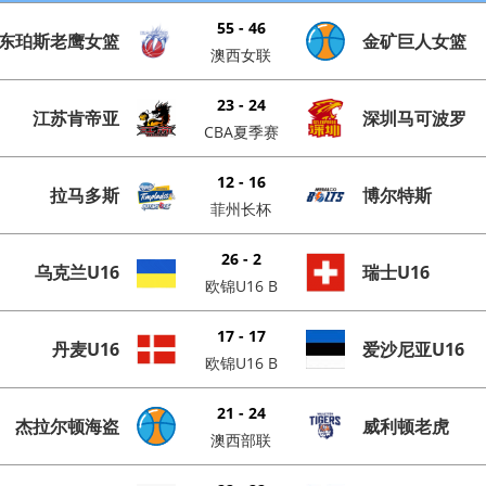
55 - 46
东珀斯老鹰女篮
金矿巨人女篮
澳西女联
23 - 24
江苏肯帝亚
深圳马可波罗
CBA夏季赛
12 - 16
拉马多斯
博尔特斯
菲州长杯
26 - 2
乌克兰U16
瑞士U16
欧锦U16 B
17 - 17
丹麦U16
爱沙尼亚U16
欧锦U16 B
21 - 24
杰拉尔顿海盗
威利顿老虎
澳西部联