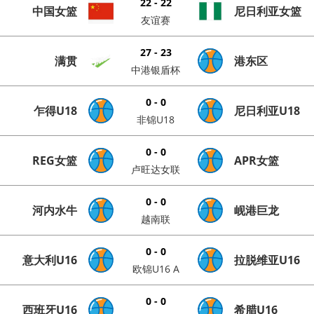
22 - 22
中国女篮
尼日利亚女篮
友谊赛
27 - 23
满贯
港东区
中港银盾杯
0 - 0
乍得U18
尼日利亚U18
非锦U18
0 - 0
REG女篮
APR女篮
卢旺达女联
0 - 0
河内水牛
岘港巨龙
越南联
0 - 0
意大利U16
拉脱维亚U16
欧锦U16 A
0 - 0
西班牙U16
希腊U16