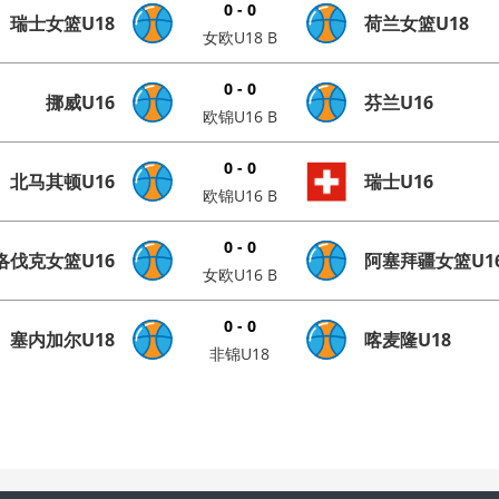
0 - 0
瑞士女篮U18
荷兰女篮U18
女欧U18 B
0 - 0
挪威U16
芬兰U16
欧锦U16 B
0 - 0
北马其顿U16
瑞士U16
欧锦U16 B
0 - 0
洛伐克女篮U16
阿塞拜疆女篮U1
女欧U16 B
0 - 0
塞内加尔U18
喀麦隆U18
非锦U18