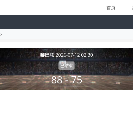
首页
心
黎巴联
2026-07-12 02:30
已结束
88 - 75