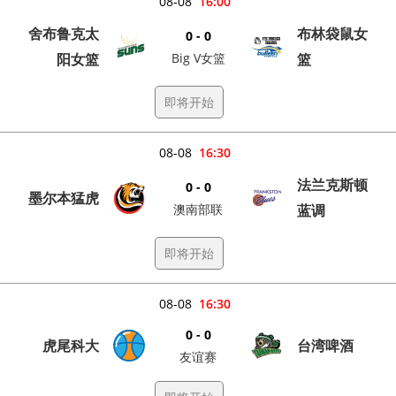
08-08
16:00
舍布鲁克太
布林袋鼠女
0 - 0
阳女篮
Big V女篮
篮
即将开始
08-08
16:30
法兰克斯顿
0 - 0
墨尔本猛虎
澳南部联
蓝调
即将开始
08-08
16:30
0 - 0
虎尾科大
台湾啤酒
友谊赛