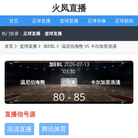
火凤直播
首页
足球直播
篮球直播
足球录像
足球新闻
热门联赛：
足球直播
篮球直播
首页
篮球直播
加EBL
温尼伯海熊 VS 卡尔加里浪涌
加EBL
2026-07-13
03:30
温尼伯海熊
卡尔加里浪涌
已结束
80 - 85
直播信号源
高清直播
腾讯体育