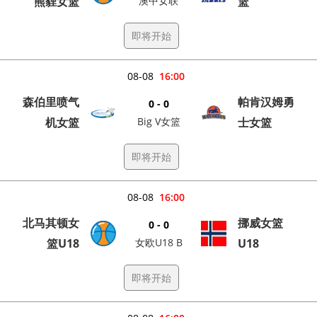
熊貍女篮
澳中女联
篮
即将开始
08-08
16:00
森伯里喷气
帕肯汉姆勇
0 - 0
机女篮
Big V女篮
士女篮
即将开始
08-08
16:00
北马其顿女
挪威女篮
0 - 0
篮U18
女欧U18 B
U18
即将开始