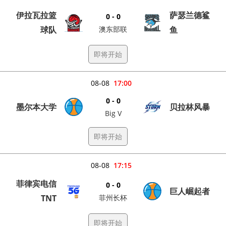
伊拉瓦拉篮
萨瑟兰德鲨
0 - 0
球队
澳东部联
鱼
即将开始
08-08
17:00
0 - 0
墨尔本大学
贝拉林风暴
Big V
即将开始
08-08
17:15
菲律宾电信
0 - 0
巨人崛起者
TNT
菲州长杯
即将开始