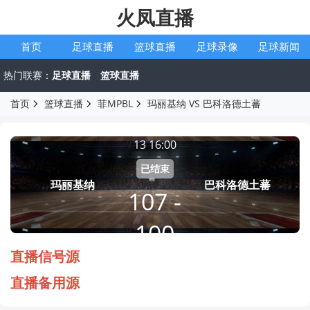
火凤直播
首页
足球直播
篮球直播
足球录像
足球新闻
热门联赛：
足球直播
篮球直播
首页
篮球直播
菲MPBL
玛丽基纳 VS 巴科洛德土蕃
菲MPBL
2026-07-
13 16:00
已结束
玛丽基纳
巴科洛德土蕃
107 -
100
直播信号源
直播备用源