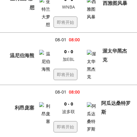
西雅图风暴
想
WNBA
即将开始
08-01
08:00
渥太华黑杰
0 - 0
温尼伯海熊
加EBL
克
即将开始
08-01
08:00
阿瓜达桑特罗
0 - 0
利昂庞塞
波多联
斯
即将开始