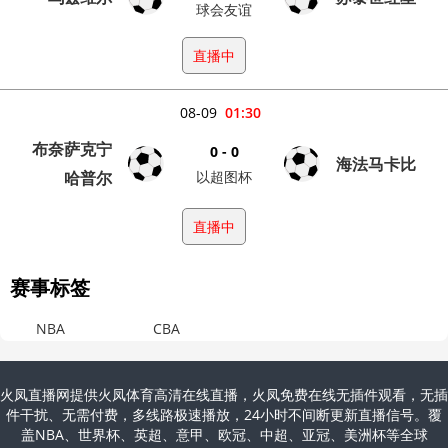
球会友谊
直播中
08-09
01:30
布奈萨克宁
0 - 0
海法马卡比
哈普尔
以超图杯
直播中
赛事标签
NBA
CBA
火凤直播网提供火凤体育高清在线直播，火凤免费在线无插件观看，无插
件干扰、无需付费，多线路极速播放，24小时不间断更新直播信号。覆
盖NBA、世界杯、英超、意甲、欧冠、中超、亚冠、美洲杯等全球