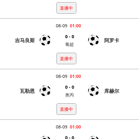
直播中
08-09
01:00
0 - 0
吉马良斯
阿罗卡
葡超
直播中
08-09
01:00
0 - 0
瓦勒恩
库赫尔
奥丙
直播中
08-09
01:00
0 - 0