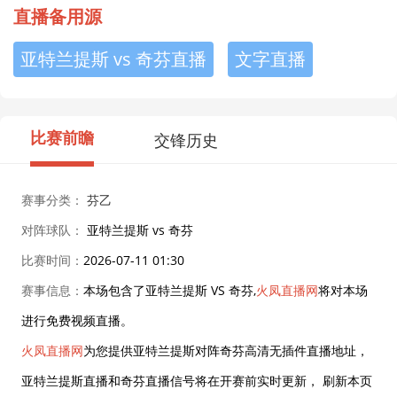
直播备用源
亚特兰提斯 vs 奇芬直播
文字直播
比赛前瞻
交锋历史
赛事分类：
芬乙
对阵球队：
亚特兰提斯 vs 奇芬
比赛时间：
2026-07-11 01:30
赛事信息：
本场包含了亚特兰提斯 VS 奇芬,
火凤直播网
将对本场
进行免费视频直播。
火凤直播网
为您提供亚特兰提斯对阵奇芬高清无插件直播地址，
亚特兰提斯直播和奇芬直播信号将在开赛前实时更新， 刷新本页