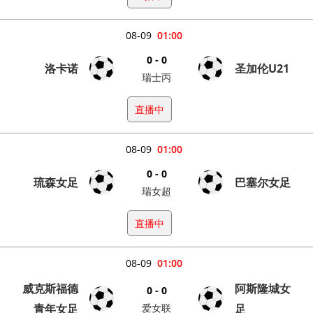
08-09
01:00
0 - 0
洛卡诺
圣加伦U21
瑞士丙
直播中
08-09
01:00
0 - 0
琉森女足
巴塞尔女足
瑞女超
直播中
08-09
01:00
威克斯福德
阿斯隆城女
0 - 0
青年女足
爱女联
足