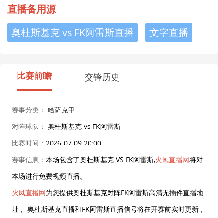
直播备用源
奥杜斯基克 vs FK阿雷斯直播
文字直播
比赛前瞻
交锋历史
赛事分类：
哈萨克甲
对阵球队：
奥杜斯基克 vs FK阿雷斯
比赛时间：
2026-07-09 20:00
赛事信息：
本场包含了奥杜斯基克 VS FK阿雷斯,
火凤直播网
将对
本场进行免费视频直播。
火凤直播网
为您提供奥杜斯基克对阵FK阿雷斯高清无插件直播地
址， 奥杜斯基克直播和FK阿雷斯直播信号将在开赛前实时更新，