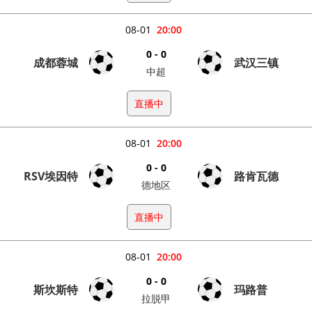
08-01
20:00
0 - 0
成都蓉城
武汉三镇
中超
直播中
08-01
20:00
0 - 0
RSV埃因特
路肯瓦德
德地区
直播中
08-01
20:00
0 - 0
斯坎斯特
玛路普
拉脱甲