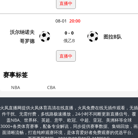
直播中
08-01
20:00
沃尔纳诺夫
0 - 0
图拉B队
哥罗德
俄乙B
直播中
赛事标签
NBA
CBA
火凤直播网提供火凤体育高清在线直播，火凤免费在线无插件观看，无插
件干扰、无需付费，多线路极速播放，24小时不间断更新直播信号。覆
盖NBA、世界杯、英超、意甲、欧冠、中超、亚冠、美洲杯等全球
3000+各类体育赛事，配备专业解说，同步提供赛事数据、集锦回放，画
面清晰流畅，打造纯粹观赛环境，是体育爱好者免费观赛的优选平台。