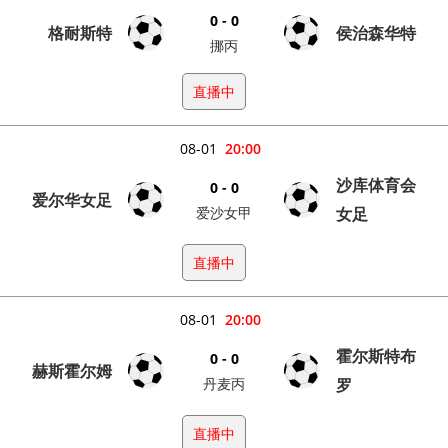
0 - 0
格耐斯特
侯治森华特
挪丙
直播中
08-01
20:00
沙库体育会
0 - 0
爱尔华女足
爱沙女甲
女足
直播中
08-01
20:00
霍尔斯特布
0 - 0
赫斯霍尔姆
丹麦丙
罗
直播中