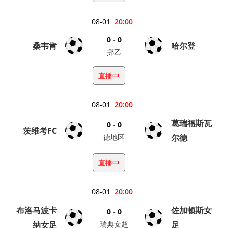
08-01
20:00
0 - 0
桑韦肯
哈尔登
挪乙
直播中
08-01
20:00
葛瑞福斯瓦
0 - 0
茨维考FC
德地区
尔德
直播中
08-01
20:00
布洛马波卡
佐加顿斯女
0 - 0
纳女足
瑞典女超
足