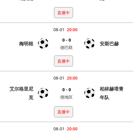
直播中
08-01
20:00
0 - 0
梅明根
安斯巴赫
德巴联
直播中
08-01
20:00
艾尔格里尼
柏林赫塔青
0 - 0
克
德地区
年队
直播中
08-01
20:00