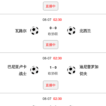
直播中
08-07
02:30
0 - 0
瓦路尔
北西兰
欧协联
直播中
08-07
02:30
巴尼亚卢卡
迪尼普罗加
1 - 0
战士
欧协联
切夫
直播中
08-07
02:30