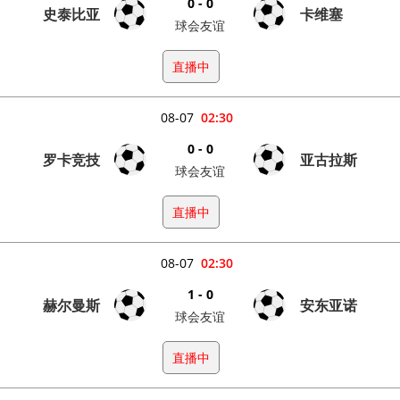
0 - 0
史泰比亚
卡维塞
球会友谊
直播中
08-07
02:30
0 - 0
罗卡竞技
亚古拉斯
球会友谊
直播中
08-07
02:30
1 - 0
赫尔曼斯
安东亚诺
球会友谊
直播中