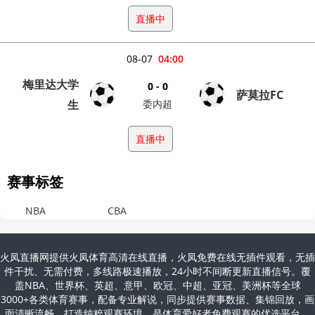
直播中
08-07
04:00
梅里达大学
0 - 0
萨莫拉FC
生
委内超
直播中
赛事标签
NBA
CBA
火凤直播网提供火凤体育高清在线直播，火凤免费在线无插件观看，无插
件干扰、无需付费，多线路极速播放，24小时不间断更新直播信号。覆
盖NBA、世界杯、英超、意甲、欧冠、中超、亚冠、美洲杯等全球
3000+各类体育赛事，配备专业解说，同步提供赛事数据、集锦回放，画
面清晰流畅，打造纯粹观赛环境，是体育爱好者免费观赛的优选平台。