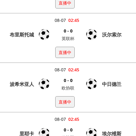
直播中
08-07
02:45
0 - 0
布里斯托城
沃尔索尔
英联杯
直播中
08-07
02:45
0 - 0
波希米亚人
中日德兰
欧协联
直播中
08-07
02:45
0 - 0
里耶卡
埃尔维斯