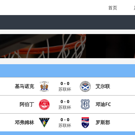
首页
0 - 0
基马诺克
艾尔联
苏联杯
0 - 0
阿伯丁
邓迪FC
苏联杯
0 - 0
邓弗姆林
罗斯郡
苏联杯