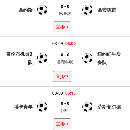
0 - 0
圣约斯
圣安德雷
巴圣杯
直播中
08-09
06:00
哥伦布机员B
纽约红牛后
0 - 0
队
美预备联
备队
直播中
08-09
06:15
0 - 0
博卡青年
萨斯菲尔德
阿甲
直播中