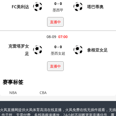
0 - 0
FC美利达
塔巴蒂奥
墨西甲
直播中
08-09
07:00
克雷塔罗女
0 - 0
拿根亚女足
足
墨西女超
直播中
赛事标签
NBA
CBA
火凤直播网提供火凤体育高清在线直播，火凤免费在线无插件观看，无插
件干扰、无需付费，多线路极速播放，24小时不间断更新直播信号。覆