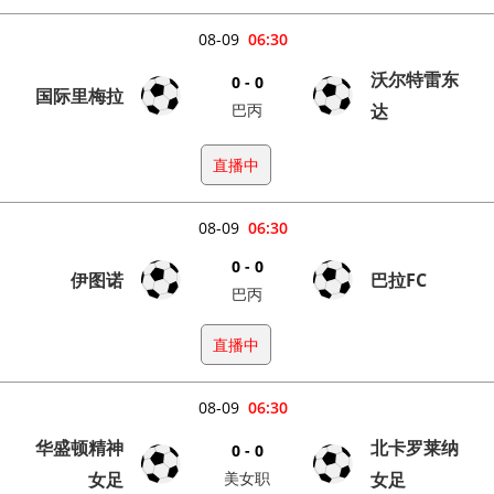
08-09
06:30
沃尔特雷东
0 - 0
国际里梅拉
巴丙
达
直播中
08-09
06:30
0 - 0
伊图诺
巴拉FC
巴丙
直播中
08-09
06:30
华盛顿精神
北卡罗莱纳
0 - 0
女足
美女职
女足