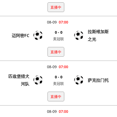
直播中
08-09
07:00
拉斯维加斯
0 - 0
迈阿密FC
美冠联
之光
直播中
08-09
07:00
匹兹堡猎犬
0 - 0
萨克拉门托
河队
美冠联
直播中
08-09
07:00