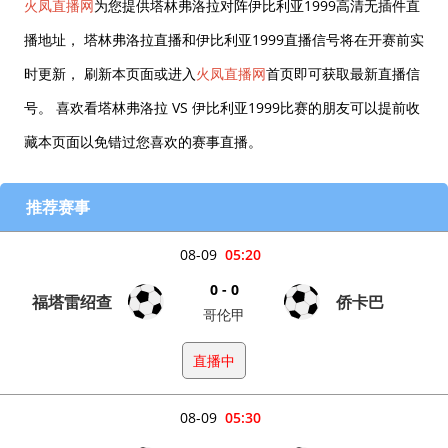
火凤直播网
为您提供塔林弗洛拉对阵伊比利亚1999高清无插件直
播地址， 塔林弗洛拉直播和伊比利亚1999直播信号将在开赛前实
时更新， 刷新本页面或进入
火凤直播网
首页即可获取最新直播信
号。 喜欢看塔林弗洛拉 VS 伊比利亚1999比赛的朋友可以提前收
藏本页面以免错过您喜欢的赛事直播。
推荐赛事
08-09
05:20
0 - 0
福塔雷绍查
侨卡巴
哥伦甲
直播中
08-09
05:30