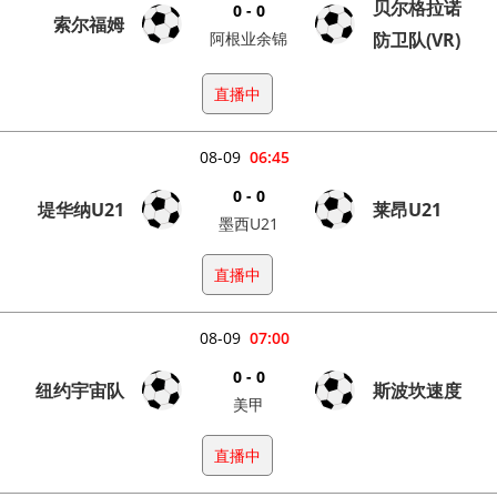
贝尔格拉诺
0 - 0
索尔福姆
阿根业余锦
防卫队(VR)
直播中
08-09
06:45
0 - 0
堤华纳U21
莱昂U21
墨西U21
直播中
08-09
07:00
0 - 0
纽约宇宙队
斯波坎速度
美甲
直播中