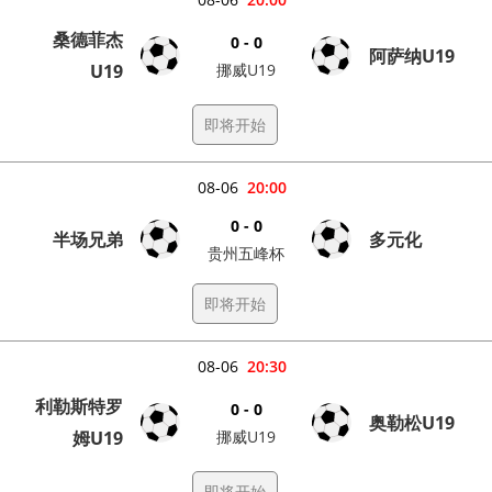
桑德菲杰
0 - 0
阿萨纳U19
U19
挪威U19
即将开始
08-06
20:00
0 - 0
半场兄弟
多元化
贵州五峰杯
即将开始
08-06
20:30
利勒斯特罗
0 - 0
奥勒松U19
姆U19
挪威U19
即将开始