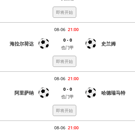
即将开始
08-06
21:00
0 - 0
海拉尔荷达
史兰姆
也门甲
即将开始
08-06
21:00
0 - 0
阿里萨纳
哈德瑞马特
也门甲
即将开始
08-06
21:00