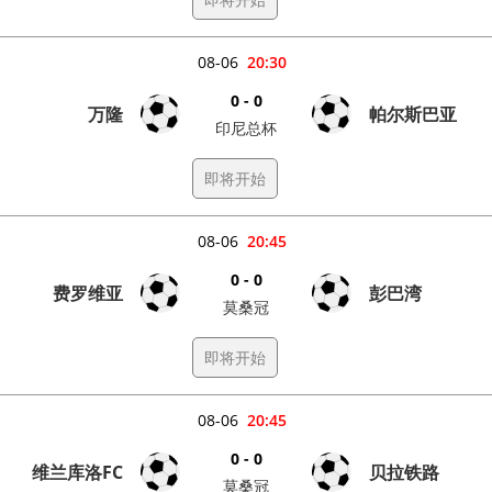
08-06
20:30
0 - 0
万隆
帕尔斯巴亚
印尼总杯
即将开始
08-06
20:45
0 - 0
费罗维亚
彭巴湾
莫桑冠
即将开始
08-06
20:45
0 - 0
维兰库洛FC
贝拉铁路
莫桑冠