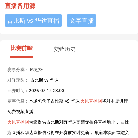
直播备用源
古比斯 vs 华达直播
文字直播
比赛前瞻
交锋历史
赛事分类：
欧冠杯
对阵球队：
古比斯 vs 华达
比赛时间：
2026-07-14 23:00
赛事信息：
本场包含了古比斯 VS 华达,
火凤直播网
将对本场进行
免费视频直播。
火凤直播网
为您提供古比斯对阵华达高清无插件直播地址， 古比
斯直播和华达直播信号将在开赛前实时更新， 刷新本页面或进入