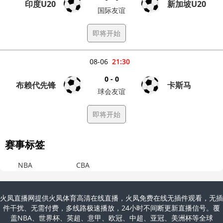
印度U20
新加坡U20
国际友谊
即将开始
08-06
21:30
0 - 0
布赖代先锋
卡斯马
球会友谊
即将开始
赛事标签
NBA
CBA
火凤直播网提供火凤体育高清在线直播，火凤免费在线无插件观看，无插
件干扰、无需付费，多线路极速播放，24小时不间断更新直播信号。覆
盖NBA、世界杯、英超、意甲、欧冠、中超、亚冠、美洲杯等全球