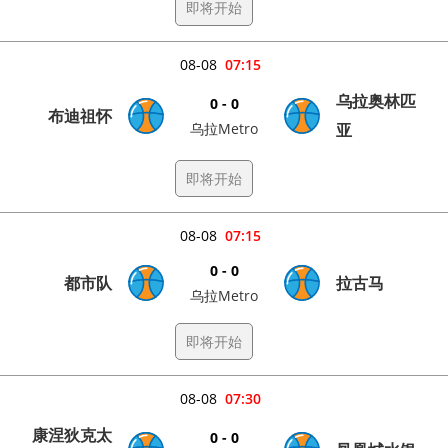
即将开始
08-08
07:15
乌拉奥林匹
0 - 0
布迪祖怀
乌拉Metro
亚
即将开始
08-08
07:15
0 - 0
都市队
拉古马
乌拉Metro
即将开始
08-08
07:30
康涅狄克太
0 - 0