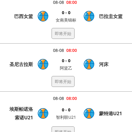
08-08
08:00
0 - 0
巴西女篮
巴拉圭女篮
女南美锦标
即将开始
08-08
08:00
0 - 0
圣尼古拉斯
河床
阿篮乙
即将开始
08-08
08:00
埃斯帕诺洛
0 - 0
蒙特港U21
索诺U21
智利联U21
即将开始