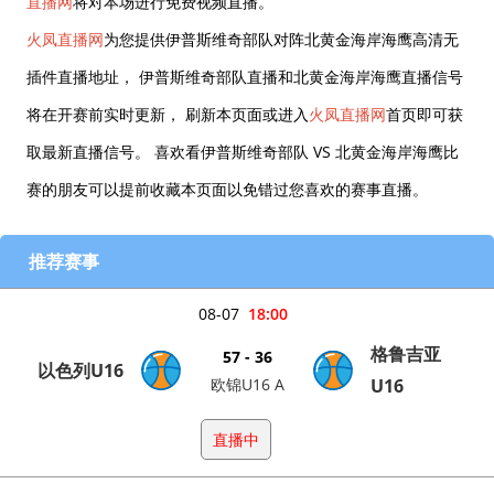
直播网
将对本场进行免费视频直播。
火凤直播网
为您提供伊普斯维奇部队对阵北黄金海岸海鹰高清无
插件直播地址， 伊普斯维奇部队直播和北黄金海岸海鹰直播信号
将在开赛前实时更新， 刷新本页面或进入
火凤直播网
首页即可获
取最新直播信号。 喜欢看伊普斯维奇部队 VS 北黄金海岸海鹰比
赛的朋友可以提前收藏本页面以免错过您喜欢的赛事直播。
推荐赛事
08-07
18:00
格鲁吉亚
57 - 36
以色列U16
欧锦U16 A
U16
直播中