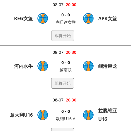
08-07
20:00
0 - 0
REG女篮
APR女篮
卢旺达女联
即将开始
08-07
20:30
0 - 0
河内水牛
岘港巨龙
越南联
即将开始
08-07
20:30
拉脱维亚
0 - 0
意大利U16
欧锦U16 A
U16