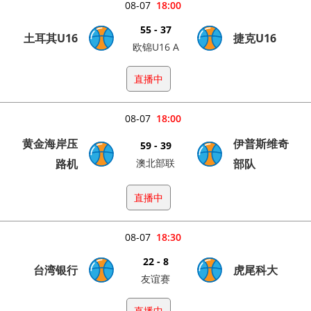
08-07
18:00
55 - 37
土耳其U16
捷克U16
欧锦U16 A
直播中
08-07
18:00
黄金海岸压
伊普斯维奇
59 - 39
路机
澳北部联
部队
直播中
08-07
18:30
22 - 8
台湾银行
虎尾科大
友谊赛
直播中