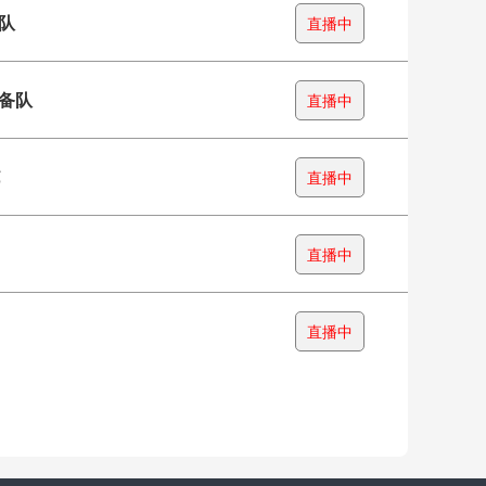
队
直播中
备队
直播中
C
直播中
直播中
直播中