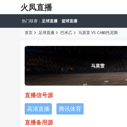
火凤直播
热门联赛：
足球直播
篮球直播
首页
足球直播
巴米乙
马莫雷 VS CA帕托尼斯
马莫雷
直播信号源
高清直播
腾讯体育
直播备用源