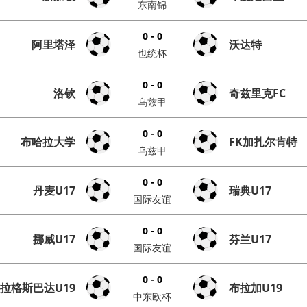
东南锦
0 - 0
阿里塔泽
沃达特
也统杯
0 - 0
洛钦
奇兹里克FC
乌兹甲
0 - 0
布哈拉大学
FK加扎尔肯特
乌兹甲
0 - 0
丹麦U17
瑞典U17
国际友谊
0 - 0
挪威U17
芬兰U17
国际友谊
0 - 0
拉格斯巴达U19
布拉加U19
中东欧杯