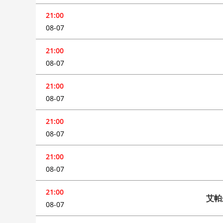
21:00
08-07
21:00
08-07
21:00
08-07
21:00
08-07
21:00
08-07
21:00
艾帕
08-07