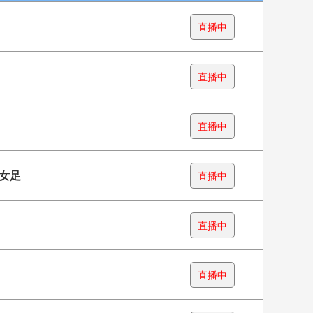
直播中
直播中
直播中
女足
直播中
直播中
直播中